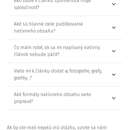
Ako bude v článku spomenutá moja
spoločnosť?
Aké sú hlavné ciele publikovania
natívneho obsahu?
Čo mám robiť, ak sa mi napísaný natívny
článok nebude páčiť?
Viete mi k článku dodať aj fotografie, grafy,
grafiky…?
Aké formáty natívneho obsahu viete
pripraviť?
Ak by ste mali nejakú inú otázku, ozvite sa nám