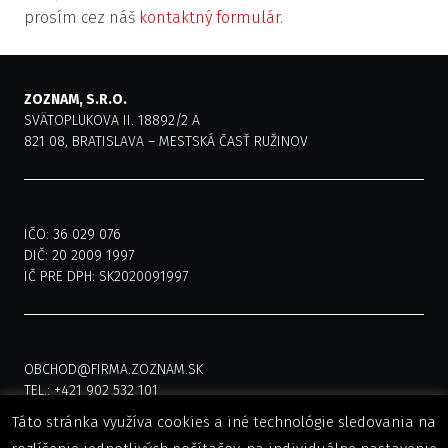
prosím cez náš
kontaktný formulár
.
ZOZNAM, S.R.O.
SVÄTOPLUKOVA II. 18892/2 A
821 08, BRATISLAVA – MESTSKÁ ČASŤ RUŽINOV
IČO: 36 029 076
DIČ: 20 2009 1997
IČ PRE DPH: SK2020091997
OBCHOD@FIRMA.ZOZNAM.SK
TEL.: +421 902 532 101
Táto stránka využíva cookies a iné technológie sledovania na