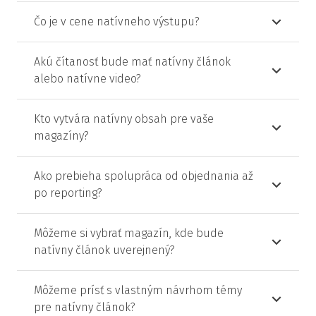
Čo je v cene natívneho výstupu?
Akú čítanosť bude mať natívny článok
alebo natívne video?
Kto vytvára natívny obsah pre vaše
magazíny?
Ako prebieha spolupráca od objednania až
po reporting?
Môžeme si vybrať magazín, kde bude
natívny článok uverejnený?
Môžeme prísť s vlastným návrhom témy
pre natívny článok?