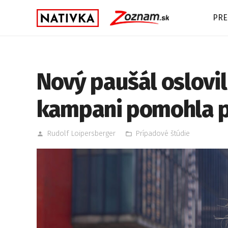
PRE
Nový paušál oslovil 
kampani pomohla po
Rudolf Loipersberger
Prípadové štúdie
person
folder_open