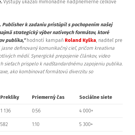
e.
Výstupy ukázali mimoriadne nadpriemerné celkové
 Publisher k zadaniu pristúpil s pochopením našej
 najmä strategický výber natívnych formátov, ktoré
v publika,“
hodnotí kampaň
Roland Kyška
, riaditeľ pre
 jasne definovaný komunikačný cieľ, pričom kreatívna
otlivých médií. Synergické prepojenie článkov, video
ch sieťach prispelo k nadštandardnému zapojeniu publika.
raxe, ako kombinovať formátovú diverzitu so
Prekliky
Priemerný čas
Sociálne siete
1 136
0:56
4 000+
582
1:10
5 300+