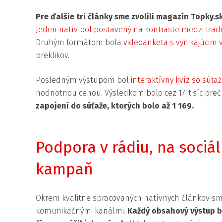
Pre ďalšie tri články sme zvolili magazín Topky.s
Jeden natív bol postavený na kontraste medzi trad
Druhým formátom bola
videoanketa s vynikajúcim
preklikov.
Posledným výstupom bol
interaktívny kvíz so súťa
hodnotnou cenou. Výsledkom bolo cez 17-tisíc preč
zapojení do súťaže, ktorých bolo až 1 169.
Podpora v rádiu, na sociál
kampaň
Okrem kvalitne spracovaných natívnych článkov sme
komunikačnými kanálmi.
Každý obsahový výstup b