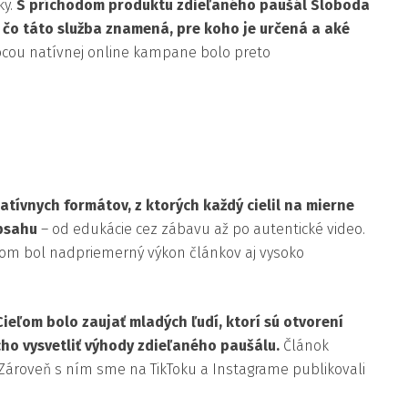
ky.
S príchodom produktu zdieľaného paušál Sloboda
, čo táto služba znamená, pre koho je určená a aké
cou natívnej online kampane bolo preto
ívnych formátov, z ktorých každý cielil na mierne
obsahu
– od edukácie cez zábavu až po autentické video.
kom bol nadpriemerný výkon článkov aj vysoko
Cieľom bolo zaujať mladých ľudí, ktorí sú otvorení
o vysvetliť výhody zdieľaného paušálu.
Článok
ov. Zároveň s ním sme na TikToku a Instagrame publikovali