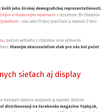
k kvôli jeho širokej demografickej reprezentatívnosti.
ičnými a modernými riešeniami
s dosahom 30-čitateľov.
 výsledkom
– viac ako 51-tisíc prečítaní a takmer 2-tisíc
žou
, pričom jedného z čitateľov sme odmenili
ítaní.
Hlavným ukazovateľom však pre nás bol počet
nych sieťach aj display
 kampaň výrazne podporili aj naprieč ďalšími
ol distribuovaný na Facebooku magazínu Topky.sk,