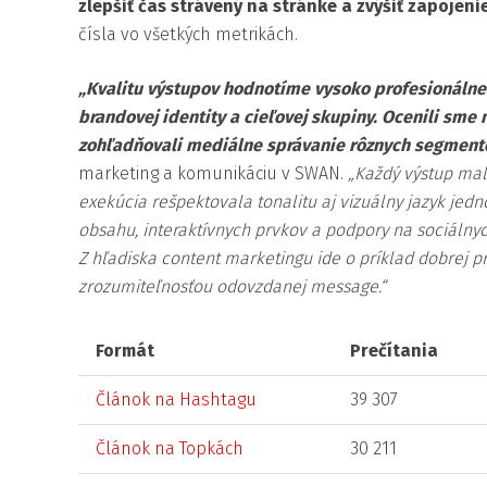
zlepšiť čas strávený na stránke a zvýšiť zapojeni
čísla vo všetkých metrikách.
„Kvalitu výstupov hodnotíme vysoko profesionálne.
brandovej identity a cieľovej skupiny. Ocenili sme
zohľadňovali mediálne správanie rôznych segmento
marketing a komunikáciu v SWAN.
„Každý výstup mal
exekúcia rešpektovala tonalitu aj vizuálny jazyk jedn
obsahu, interaktívnych prvkov a podpory na sociálny
Z hľadiska content marketingu ide o príklad dobrej p
zrozumiteľnosťou odovzdanej message.“
Formát
Prečítania
Článok na Hashtagu
39 307
Článok na Topkách
30 211