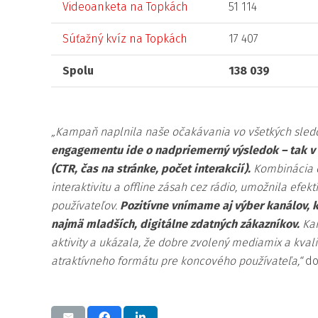
Videoanketa na Topkách
51 114
Súťažný kvíz na Topkách
17 407
Spolu
138 039
.
„K
ampaň naplnila naše očakávania vo všetkých sle
engagementu ide o nadpriemerný výsledok – tak v 
(CTR, čas na stránke, počet interakcií).
Kombinácia 
interaktivitu a offline zásah cez rádio, umožnila e
používateľov.
Pozitívne vnímame aj výber kanálov, k
najmä mladších, digitálne zdatných zákazníkov.
Ka
aktivity a ukázala, že dobre zvolený mediamix a kvali
atraktívneho formátu pre koncového používateľa,“
do