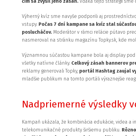
čím sa zvýšil jeho zásah.
Vďaka tejto stratégii sme c
Výherný kvíz sme navyše podporili aj prostredníctv
vstupy.
Počas 7 dní kampane sa kvíz stal súčasťo
poslucháčov.
Moderátor v rámci relácie pútavo pred
nasmeroval na stránku magazínu Topky.sk, kde mohl
Významnou súčasťou kampane bola aj display podpo
všetky natívne články.
Celkový zásah bannerov pre
reklamy generovali Topky,
portál Hashtag zaujal v
mladšie publikum na tomto portáli výraznejšie reag
Nadpriemerné výsledky v
Kampaň ukázala, že kombinácia edukácie, videa a inte
telekomunikačné produkty širšiemu publiku.
Rôzno