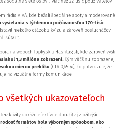
ez sociálne siete oslovili viac než 22-tisíc používateľov.
om rádia VIVA, kde bežali špeciálne spoty a moderované
u vysielania s týždennou počúvanosťou 170-tisíc
stavil niekoľko otázok z kvízu a zároveň poslucháčov
i súťažiť.
ra na weboch Topky.sk a Hashtag.sk, kde zároveň vyšli
siahol 1,3 milióna zobrazení.
Kým väčšinu zobrazenej
ysokou mierou prekliku
(CTR 0,45 %), čo potvrdzuje, že
uje na vizuálne formy komunikácie.
o všetkých ukazovateľoch
raktivity dokáže efektívne doručiť aj zložitejšie
rodosť formátov bola výborným spôsobom, ako