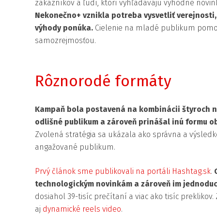
zákazníkov a ľudí, ktorí vyhľadávajú výhodné novin
Nekonečno+ vznikla potreba vysvetliť verejnosti
výhody ponúka.
Cielenie na mladé publikum pomo
samozrejmosťou.
Rôznorodé formáty
Kampaň bola postavená na kombinácii štyroch nat
odlišné publikum a zároveň prinášal inú formu 
Zvolená stratégia sa ukázala ako správna a výsled
angažované publikum.
Prvý článok sme publikovali na portáli Hashtag.sk
.
technologickým novinkám a zároveň im jednoduch
dosiahol 39-tisíc prečítaní a viac ako tisíc preklik
aj
dynamické reels video
.