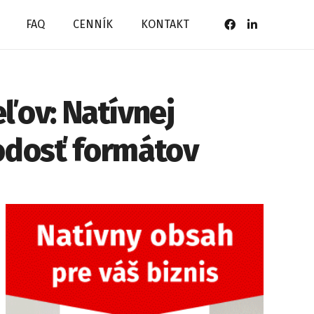
FAQ
CENNÍK
KONTAKT
eľov: Natívnej
odosť formátov