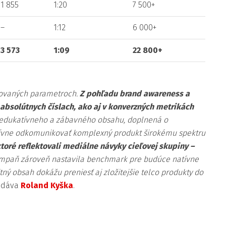
1 855
1:20
7 500+
–
1:12
6 000+
3 573
1:09
22 800+
dovaných parametroch.
Z pohľadu brand awareness a
absolútnych číslach, ako aj v konverzných metrikách
edukatívneho a zábavného obsahu, doplnená o
fektívne odkomunikovať komplexný produkt širokému spektru
toré reflektovali mediálne návyky cieľovej skupiny –
mpaň zároveň nastavila benchmark pre budúce natívne
tný obsah dokážu preniesť aj zložitejšie telco produkty do
dáva
Roland Kyška
.